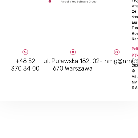
Pro
wsp
ze
śro
Eur
Fu
Ro
Reg
Pol
pry
+48 52
ul. Puławska 182, 02-
nmg@nmg.
Cop
20
370 34 00
670 Warszawa
©
Vit
NM
S.A