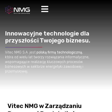
Innowacyjne technologie dla
przyszłości Twojego biznesu.
Vitec NMG S.A. jest
polską firmą technologiczną
,
która od wielu lat tworzy rozwiązania informatyczne,
wspomagające realizację kluczowych procesów
biznesowych w sektorze energetyki zawodowej i
przemysłowej.
Vitec NMG w Zarządzaniu