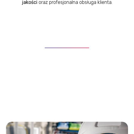
jakości
oraz profesjonalna obsługa klienta.
Innowacje
We wdrażanych przez nas rozwiązaniach z zakresu
zarządzania i analizy danych, stosujemy najbardziej
innowacyjne rozwiązania, m.in. uczenie maszynowe z
zastosowaniem sieci neuronowych. Dzięki temu,
wspólnie z naszymi Klientami, realizujemy projekty
ukierunkowane na tworzenie rozwiązań dających
największe korzyści biznesowe i jak najszybszy zwrot z
inwestycji.