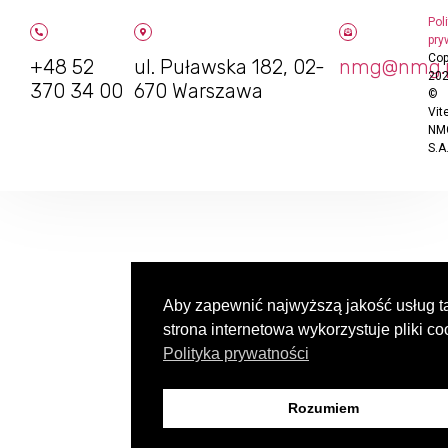
Pol
pry
Cop
+48 52
ul. Puławska 182, 02-
nmg@nmg.
20
370 34 00
670 Warszawa
©
Vit
NM
S.A
Aby zapewnić najwyższą jakość usług t
strona internetowa wykorzystuje pliki co
Polityka prywatności
Rozumiem