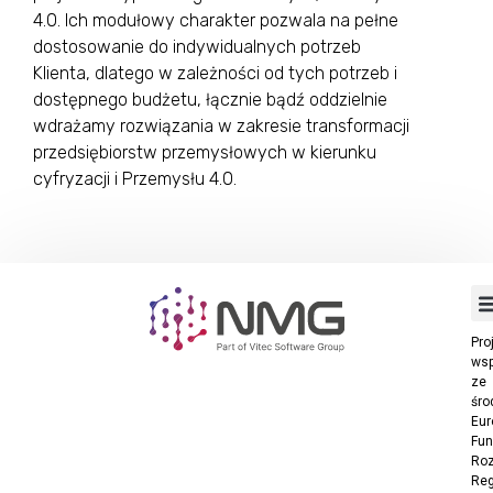
4.0. Ich modułowy charakter pozwala na pełne
dostosowanie do indywidualnych potrzeb
Klienta, dlatego w zależności od tych potrzeb i
dostępnego budżetu, łącznie bądź oddzielnie
wdrażamy rozwiązania w zakresie transformacji
przedsiębiorstw przemysłowych w kierunku
cyfryzacji i Przemysłu 4.0.
Pro
wsp
ze
śro
Eur
Fu
Ro
Reg